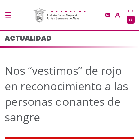
Nos “vestimos” de roj
Saltar al contenido principal
EU
ES
ACTUALIDAD
Nos “vestimos” de rojo
en reconocimiento a las
personas donantes de
sangre