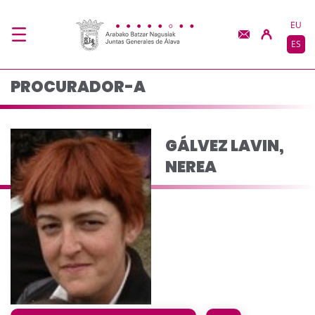
GÁLVEZ LAVIN, NEREA
Saltar al contenido principal
EU
ES
PROCURADOR-A
GÁLVEZ LAVIN,
NEREA