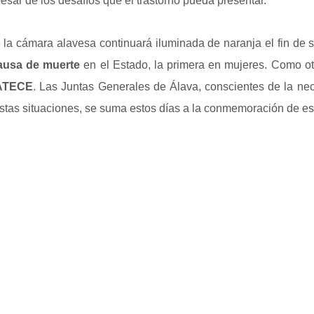
 pesar de los desafíos que el trastorno pueda presentar.
e la cámara alavesa continuará iluminada de naranja el fin de 
ausa de muerte
en el Estado, la primera en mujeres. Como ot
ATECE
. Las Juntas Generales de Álava, conscientes de la nec
tas situaciones, se suma estos días a la conmemoración de est