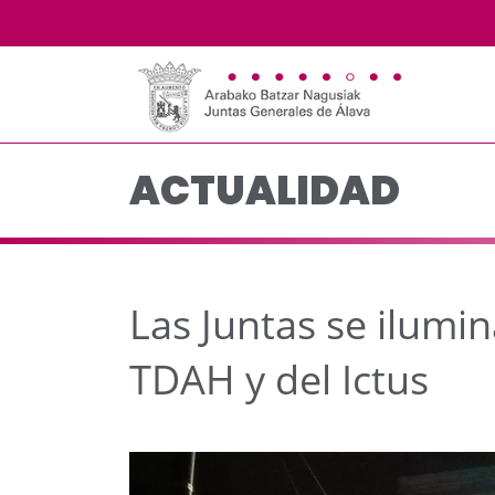
Las Juntas se iluminará
Saltar al contenido principal
ACTUALIDAD
Las Juntas se ilumin
TDAH y del Ictus