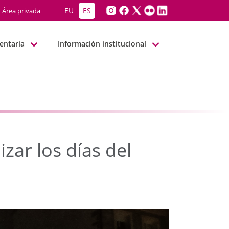
ilizar los días del TDAH
EU
ES
Área privada
entaria
Información institucional
izar los días del