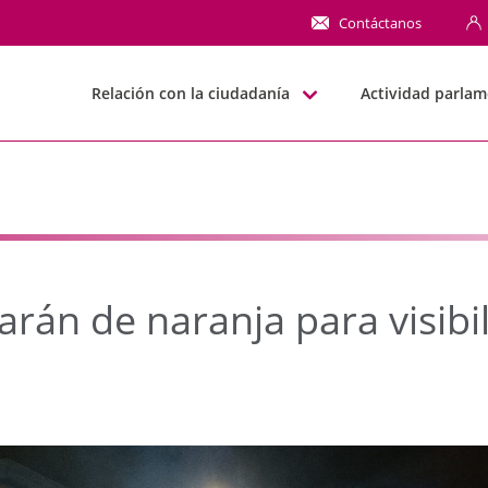
n de naranja para visib
Contáctanos
Relación con la ciudadanía
Actividad parlam
arán de naranja para visibil