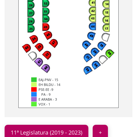
EAJ-PNV - 15
EH BILDU - 14
PSE-EE -9
PA - 9
E ARABA - 3
VOX - 1
11ª Legislatura (2019 - 2023)