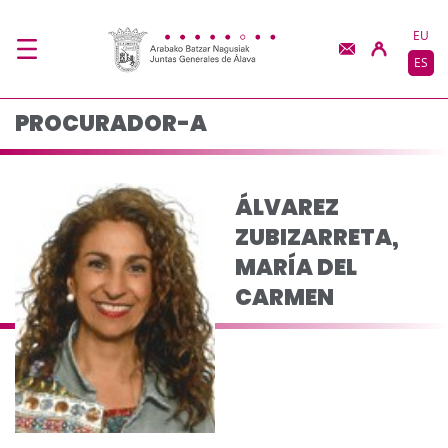
ÁLVAREZ ZUBIZARRET
Saltar al contenido principal
EU
ES
PROCURADOR-A
ÁLVAREZ
ZUBIZARRETA,
MARÍA DEL
CARMEN