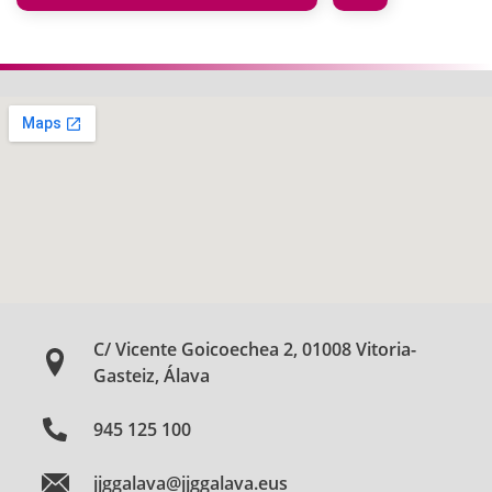
C/ Vicente Goicoechea 2, 01008 Vitoria-
Gasteiz, Álava
945 125 100
jjggalava@jjggalava.eus