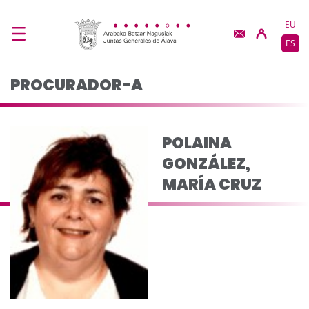
POLAINA GONZÁLEZ, 
Saltar al contenido principal
EU
ES
PROCURADOR-A
POLAINA
GONZÁLEZ,
MARÍA CRUZ