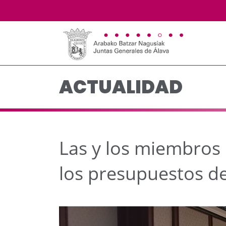
Las y los miembros del
Saltar al contenido principal
ACTUALIDAD
Las y los miembros 
los presupuestos d