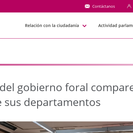
 gobierno foral compar
Contáctanos
Relación con la ciudadanía
Actividad parlam
del gobierno foral compare
e sus departamentos