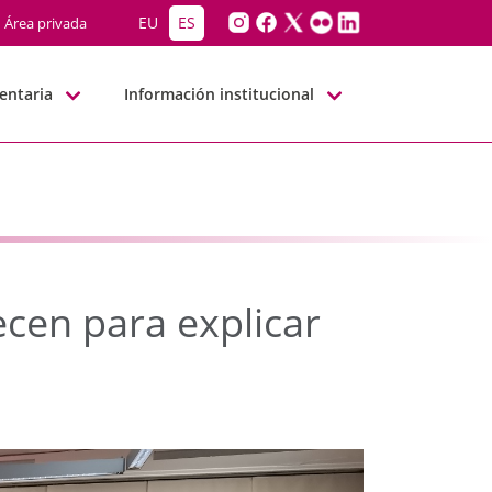
ecen para explicar los
EU
ES
Área privada
entaria
Información institucional
cen para explicar