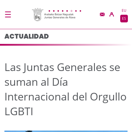
Las Juntas Generales s
Saltar al contenido principal
EU
ES
ACTUALIDAD
Las Juntas Generales se
suman al Día
Internacional del Orgullo
LGBTI