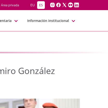
amiro González Diputad
EU
ES
Área privada
entaria
Información institucional
miro González