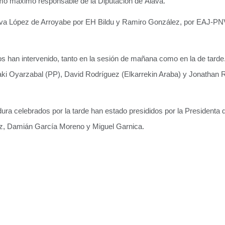
omo máximo responsable de la Diputación de Álava.
Eva López de Arroyabe por EH Bildu y Ramiro González, por EAJ-PN
os han intervenido, tanto en la sesión de mañana como en la de tar
ñaki Oyarzabal (PP), David Rodríguez (Elkarrekin Araba) y Jonathan
idura celebrados por la tarde han estado presididos por la President
ez, Damián García Moreno y Miguel Garnica.