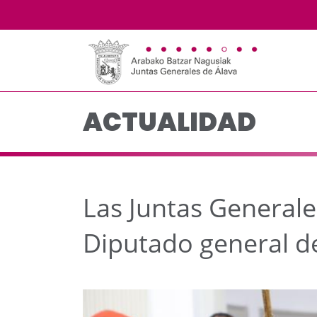
Las Juntas Generales 
Saltar al contenido principal
ACTUALIDAD
Las Juntas General
Diputado general d