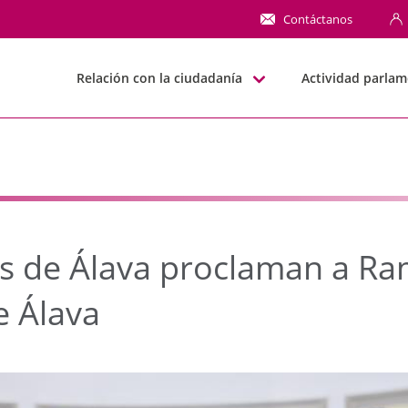
de Álava proclaman a R
Contáctanos
Relación con la ciudadanía
Actividad parlam
es de Álava proclaman a Ra
e Álava