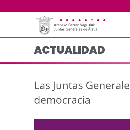
Las Juntas Generales r
Saltar al contenido principal
ACTUALIDAD
Las Juntas Generale
democracia