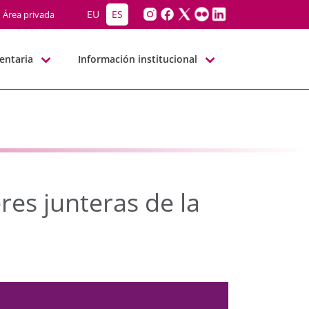
jeres junteras de la de
EU
ES
Área privada
entaria
Información institucional
res junteras de la