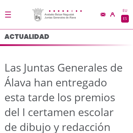
Las Juntas Generales d
Saltar al contenido principal
EU
ES
ACTUALIDAD
Las Juntas Generales de
Álava han entregado
esta tarde los premios
del I certamen escolar
de dibujo y redacción