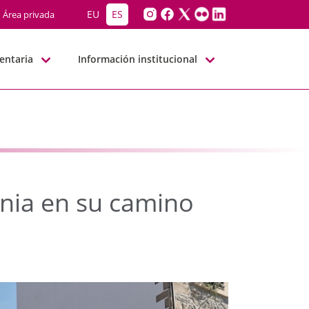
nia en su camino hacia
EU
ES
Área privada
entaria
Información institucional
onia en su camino