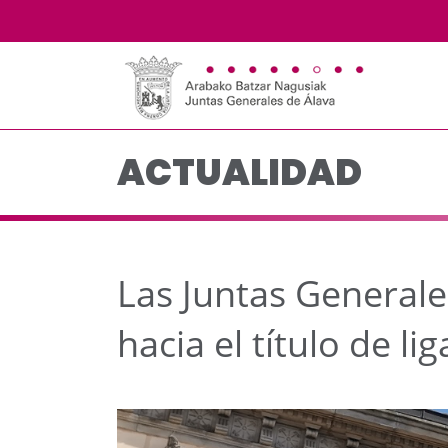
Las Juntas Generales d
Saltar al contenido principal
ACTUALIDAD
Las Juntas Generale
hacia el título de li