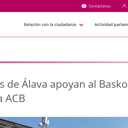
e Álava apoyan al Basko
Contáctanos
Relación con la ciudadanía
Actividad parlam
s de Álava apoyan al Bask
ga ACB