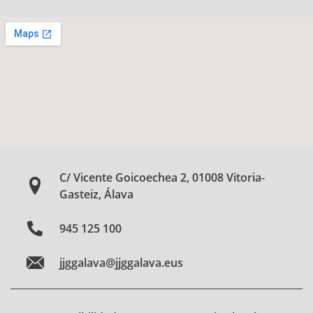
C/ Vicente Goicoechea 2, 01008 Vitoria-
Gasteiz, Álava
945 125 100
jjggalava@jjggalava.eus