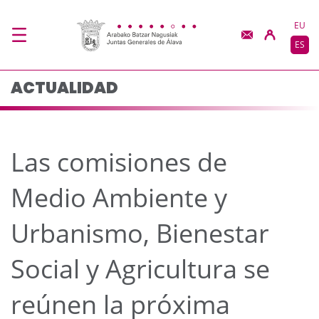
Las comisiones de Medi
Saltar al contenido principal
EU
ES
ACTUALIDAD
Las comisiones de
Medio Ambiente y
Urbanismo, Bienestar
Social y Agricultura se
reúnen la próxima