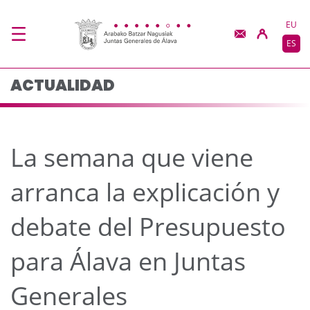
La semana que viene ar
Saltar al contenido principal
EU
ES
ACTUALIDAD
La semana que viene
arranca la explicación y
debate del Presupuesto
para Álava en Juntas
Generales