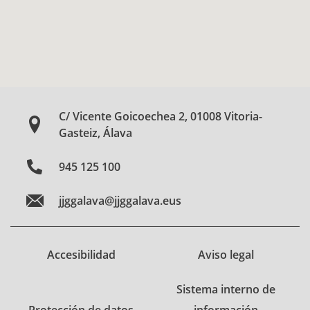
C/ Vicente Goicoechea 2, 01008 Vitoria-
Gasteiz, Álava
945 125 100
jjggalava@jjggalava.eus
Accesibilidad
Aviso legal
Sistema interno de
Protección de datos
información