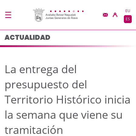
La entrega del presupue
Saltar al contenido principal
EU
ES
ACTUALIDAD
La entrega del
presupuesto del
Territorio Histórico inicia
la semana que viene su
tramitación