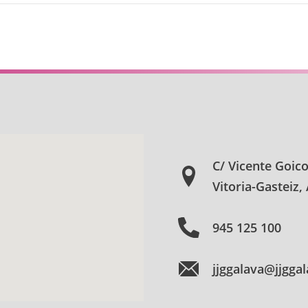
C/ Vicente Goic
Vitoria-Gasteiz,
945 125 100
jjggalava@jjgga