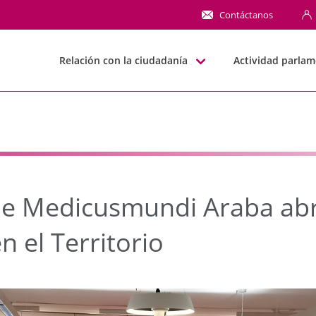
dicusmundi Araba abre 
Contáctanos
Relación con la ciudadanía
Actividad parlam
e Medicusmundi Araba abre
n el Territorio