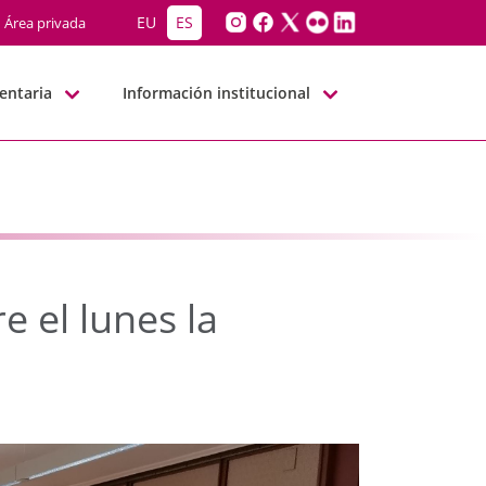
el lunes la semana legi
EU
ES
Área privada
entaria
Información institucional
 el lunes la