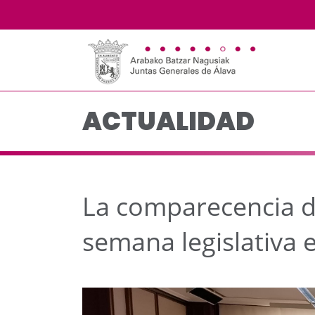
La comparecencia de Me
Saltar al contenido principal
ACTUALIDAD
La comparecencia d
semana legislativa e