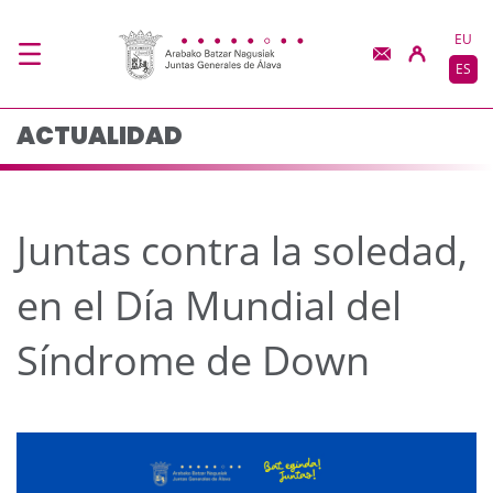
Juntas contra la soled
Saltar al contenido principal
EU
ES
ACTUALIDAD
Juntas contra la soledad,
en el Día Mundial del
Síndrome de Down