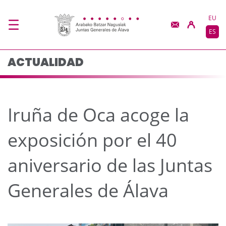
Iruña de Oca acoge la 
Saltar al contenido principal
EU
ES
ACTUALIDAD
Iruña de Oca acoge la
exposición por el 40
aniversario de las Juntas
Generales de Álava