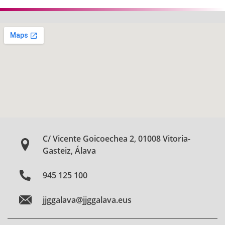
C/ Vicente Goicoechea 2, 01008 Vitoria-
Gasteiz, Álava
945 125 100
jjggalava@jjggalava.eus