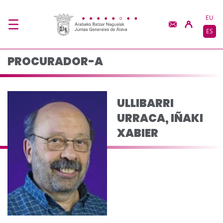
ULLIBARRI URRACA, IÑ
Saltar al contenido principal
EU
ES
PROCURADOR-A
ULLIBARRI
URRACA, IÑAKI
XABIER