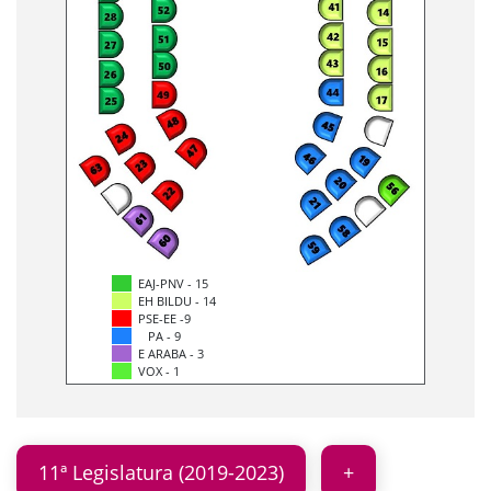
EAJ-PNV - 15
EH BILDU - 14
PSE-EE -9
PA - 9
E ARABA - 3
VOX - 1
11ª Legislatura (2019-2023)