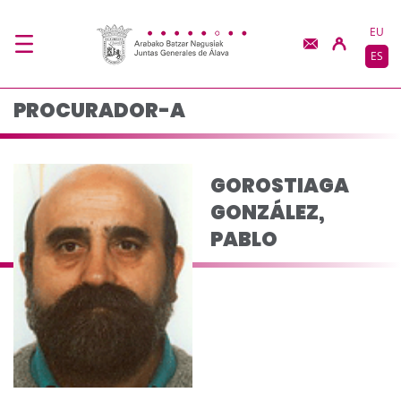
GOROSTIAGA GONZÁLE
Saltar al contenido principal
EU
ES
PROCURADOR-A
GOROSTIAGA
GONZÁLEZ,
PABLO