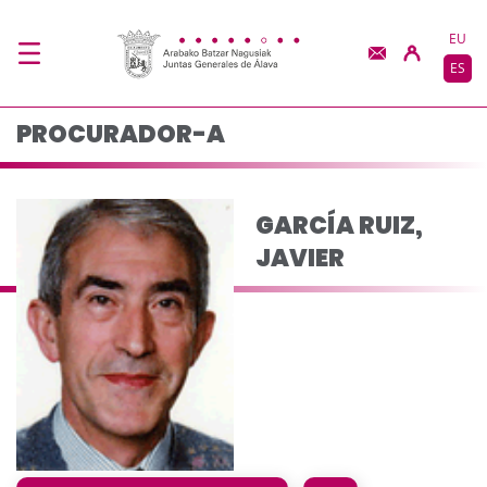
GARCÍA RUIZ, JAVIER 
Saltar al contenido principal
EU
ES
PROCURADOR-A
GARCÍA RUIZ,
JAVIER