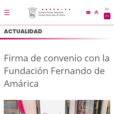
Firma de convenio con
Saltar al contenido principal
EU
ES
ACTUALIDAD
Firma de convenio con la
Fundación Fernando de
Amárica