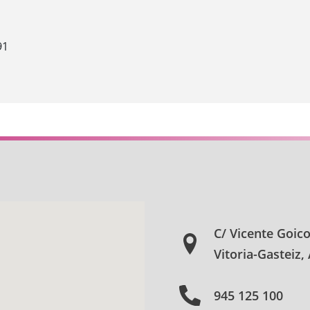
91
C/ Vicente Goic
Vitoria-Gasteiz,
945 125 100