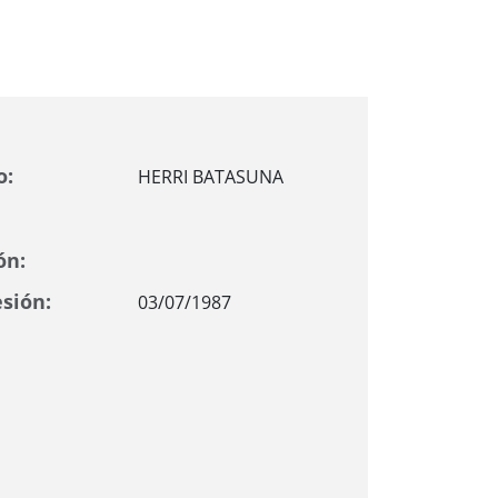
o:
HERRI BATASUNA
ón:
sión:
03/07/1987