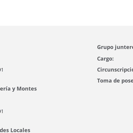
Grupo junter
Cargo:
Circunscripci
91
Toma de pose
dería y Montes
91
ades Locales