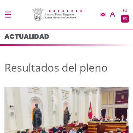
Resultados del pleno 
Saltar al contenido principal
EU
ES
ACTUALIDAD
Resultados del pleno