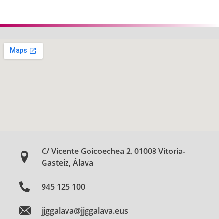
C/ Vicente Goicoechea 2, 01008 Vitoria-
Gasteiz, Álava
945 125 100
jjggalava@jjggalava.eus