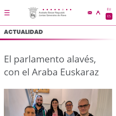
El parlamento alavés, 
Saltar al contenido principal
EU
ES
ACTUALIDAD
El parlamento alavés,
con el Araba Euskaraz