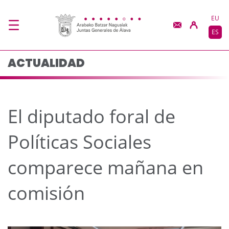
El diputado foral de P
Saltar al contenido principal
EU
ES
ACTUALIDAD
El diputado foral de
Políticas Sociales
comparece mañana en
comisión