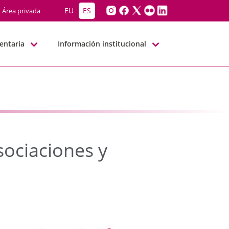
asociaciones y entidad
EU
ES
Área privada
entaria
Información institucional
sociaciones y