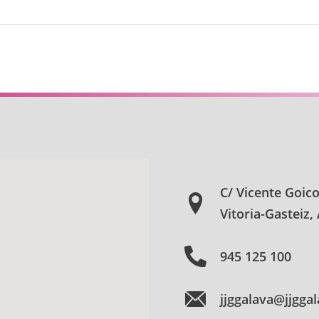
C/ Vicente Goic
Vitoria-Gasteiz,
945 125 100
jjggalava@jjgga