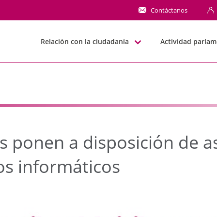
onen a disposición de 
Contáctanos
Relación con la ciudadanía
Actividad parlam
s ponen a disposición de a
os informáticos