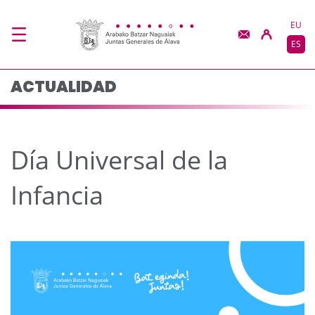
Día Universal de la In
Saltar al contenido principal
EU
ES
ACTUALIDAD
Día Universal de la
Infancia