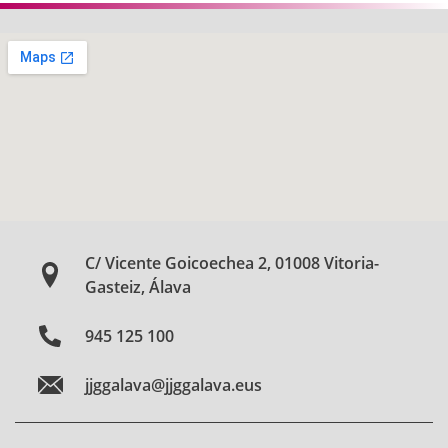
C/ Vicente Goicoechea 2, 01008 Vitoria-
Gasteiz, Álava
945 125 100
jjggalava@jjggalava.eus