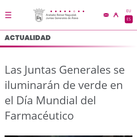
Las Juntas Generales s
Saltar al contenido principal
EU
ES
ACTUALIDAD
Las Juntas Generales se
iluminarán de verde en
el Día Mundial del
Farmacéutico