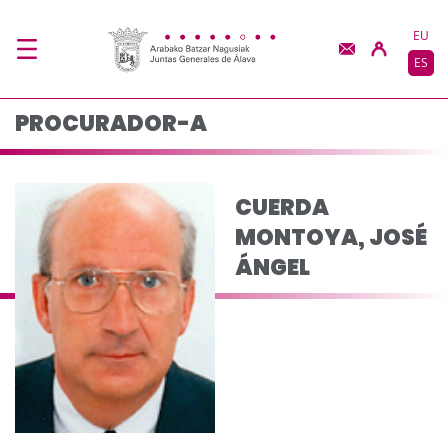
CUERDA MONTOYA, JO
Saltar al contenido principal
EU
ES
PROCURADOR-A
CUERDA
MONTOYA, JOSÉ
ÁNGEL