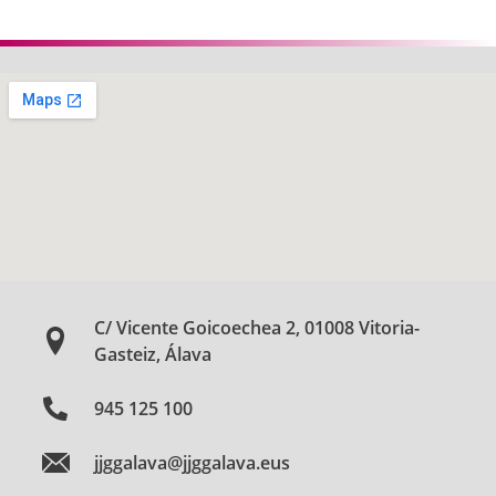
C/ Vicente Goicoechea 2, 01008 Vitoria-
Gasteiz, Álava
945 125 100
jjggalava@jjggalava.eus