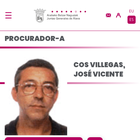
COS VILLEGAS, JOSÉ 
Saltar al contenido principal
EU
ES
PROCURADOR-A
COS VILLEGAS,
JOSÉ VICENTE