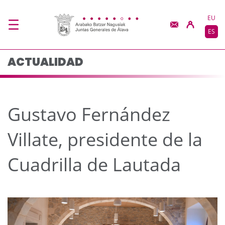
Gustavo Fernández Vill
Saltar al contenido principal
EU
ES
ACTUALIDAD
Gustavo Fernández
Villate, presidente de la
Cuadrilla de Lautada