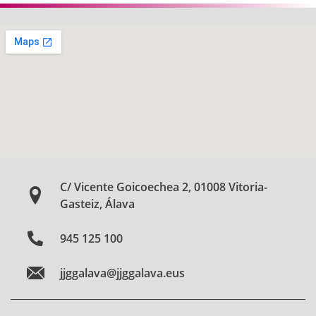
C/ Vicente Goicoechea 2, 01008 Vitoria-
Gasteiz, Álava
945 125 100
jjggalava@jjggalava.eus