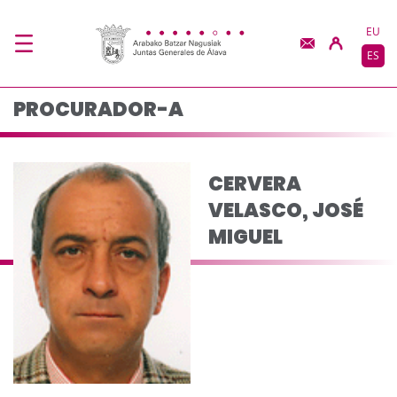
CERVERA VELASCO, J
Saltar al contenido principal
EU
ES
PROCURADOR-A
CERVERA
VELASCO, JOSÉ
MIGUEL