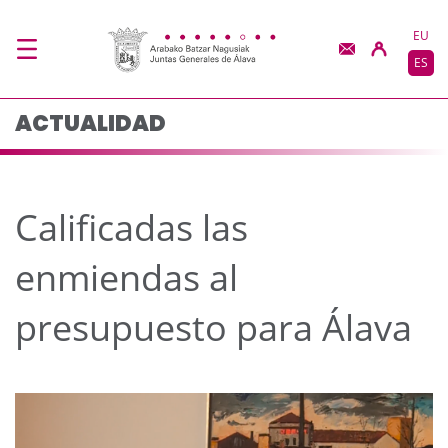
Calificadas las enmien
Saltar al contenido principal
EU
ES
ACTUALIDAD
Calificadas las
enmiendas al
presupuesto para Álava