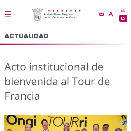
Acto institucional de 
Saltar al contenido principal
EU
ES
ACTUALIDAD
Acto institucional de
bienvenida al Tour de
Francia