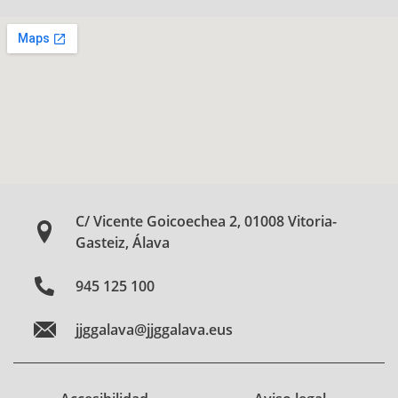
C/ Vicente Goicoechea 2, 01008 Vitoria-
Gasteiz, Álava
945 125 100
jjggalava@jjggalava.eus