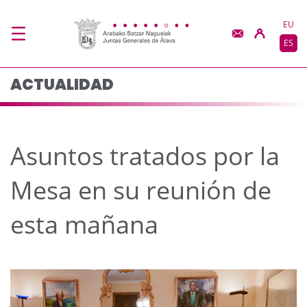
Asuntos tratados por 
Saltar al contenido principal
EU
ES
ACTUALIDAD
Asuntos tratados por la
Mesa en su reunión de
esta mañana