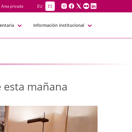
de esta mañana - JJGG-
EU
ES
Área privada
entaria
Información institucional
e esta mañana