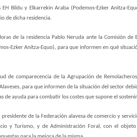
os EH Bildu y Elkarrekin Araba (Podemos-Ezker Anitza-Equ
o de dicha residencia.
doras de la residencia Pablo Neruda ante la Comisión de B
mos-Ezker Anitza-Equo), para que informen en qué situaci
itud de comparecencia de la Agrupación de Remolacheros 
laveses, para que informen de la situación del sector debid
s de ayuda para combatir los costes que supone el sostenim
 presidente de la Federación alavesa de comercio y servic
o y Turismo, y de Administración Foral, con el objeto d
ropuestas para la mejora de la misma.