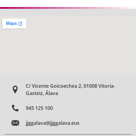
C/ Vicente Goicoechea 2, 01008 Vitoria-
Gasteiz, Álava
945 125 100
jjggalava@jjggalava.eus