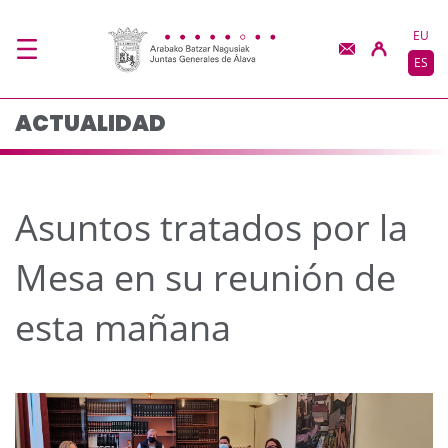
Asuntos tratados por 
Saltar al contenido principal
EU
ES
ACTUALIDAD
Asuntos tratados por la
Mesa en su reunión de
esta mañana