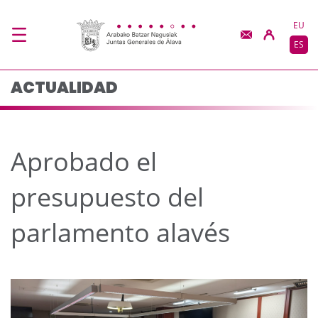
Aprobado el presupues
Saltar al contenido principal
EU
ES
ACTUALIDAD
Aprobado el
presupuesto del
parlamento alavés