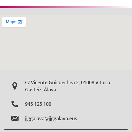
C/ Vicente Goicoechea 2, 01008 Vitoria-
Gasteiz, Álava
945 125 100
jjggalava@jjggalava.eus