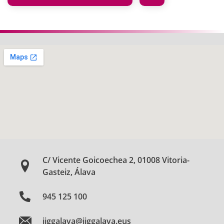
C/ Vicente Goicoechea 2, 01008 Vitoria-
Gasteiz, Álava
945 125 100
jjggalava@jjggalava.eus