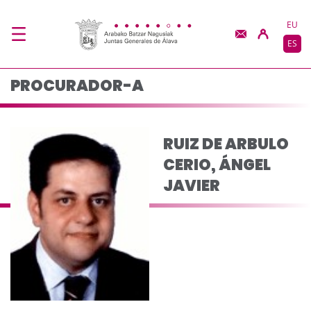
RUIZ DE ARBULO CERI
Saltar al contenido principal
EU
ES
PROCURADOR-A
RUIZ DE ARBULO
CERIO, ÁNGEL
JAVIER