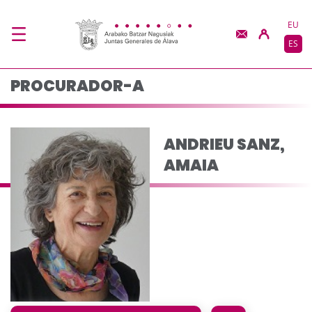
ANDRIEU SANZ, AMAIA
Saltar al contenido principal
EU
ES
PROCURADOR-A
ANDRIEU SANZ,
AMAIA