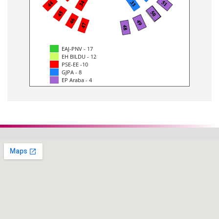
EAJ-PNV - 17
EH BILDU - 12
PSE-EE -10
GJPA - 8
EP Araba - 4