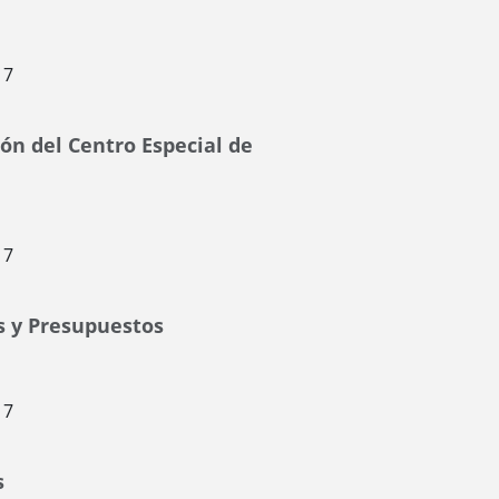
17
ón del Centro Especial de
17
s y Presupuestos
17
s