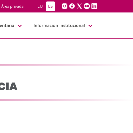
BNN
EU
ES
Área privada
entaria
Información institucional
CIA