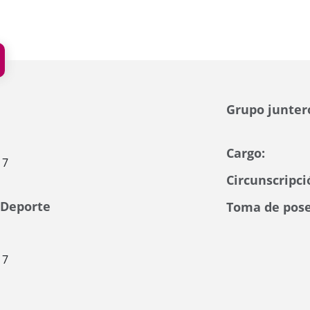
Grupo junter
Cargo:
17
Circunscripci
 Deporte
Toma de pose
17