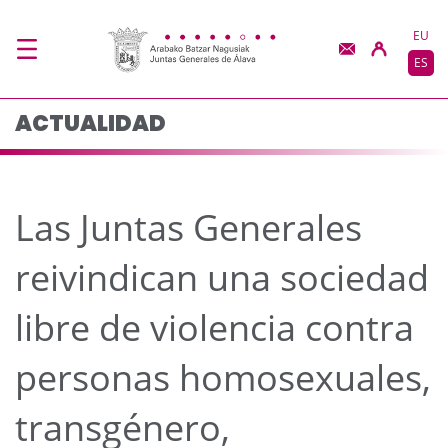
Las Juntas Generales r
Saltar al contenido principal
EU
ES
ACTUALIDAD
Las Juntas Generales
reivindican una sociedad
libre de violencia contra
personas homosexuales,
transgénero,