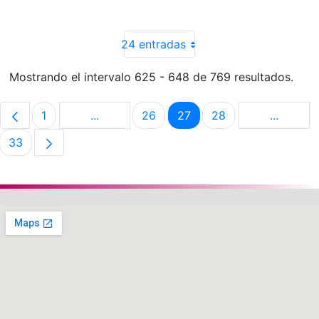
24 entradas
Mostrando el intervalo 625 - 648 de 769 resultados.
1
...
26
27
28
...
Página
Páginas intermedias Use TAB para despla
Página
Página
Página
Páginas 
33
Página