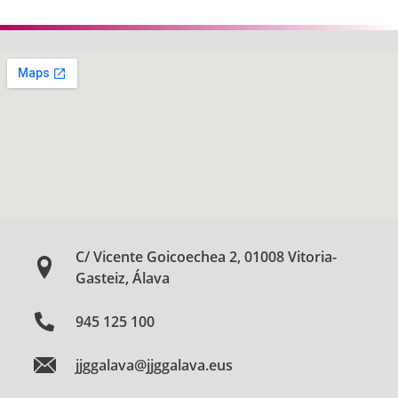
C/ Vicente Goicoechea 2, 01008 Vitoria-
Gasteiz, Álava
945 125 100
jjggalava@jjggalava.eus