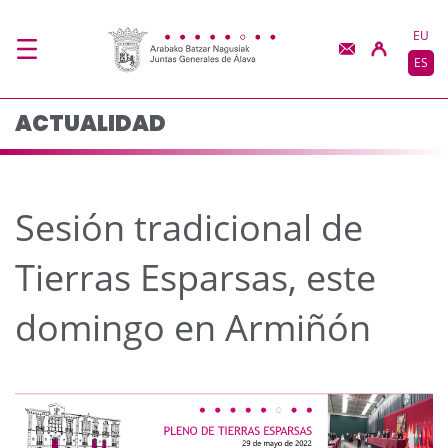
Sesión tradicional de 
Saltar al contenido principal
EU
ES
ACTUALIDAD
Sesión tradicional de
Tierras Esparsas, este
domingo en Armiñón