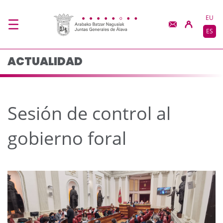
Sesión de control al g
Saltar al contenido principal
EU
ES
ACTUALIDAD
Sesión de control al
gobierno foral