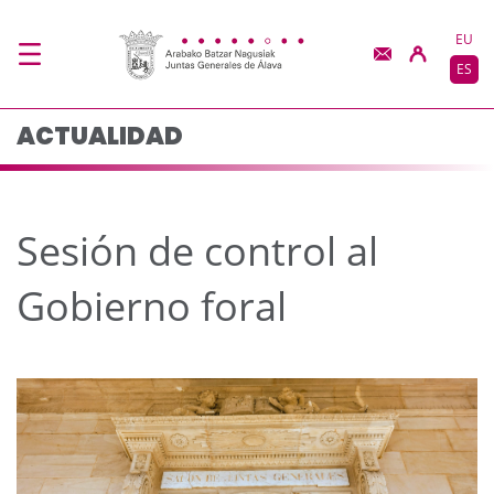
Sesión de control al G
Saltar al contenido principal
EU
ES
ACTUALIDAD
Sesión de control al
Gobierno foral