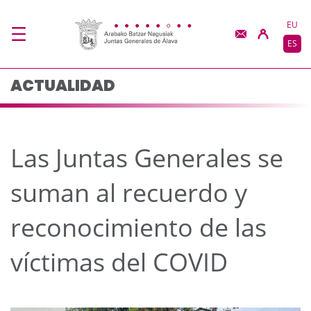
Las Juntas Generales s
Saltar al contenido principal
EU
ES
ACTUALIDAD
Las Juntas Generales se
suman al recuerdo y
reconocimiento de las
víctimas del COVID