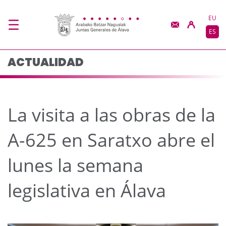
La visita a las obras d
Saltar al contenido principal
EU
ES
ACTUALIDAD
La visita a las obras de la
A-625 en Saratxo abre el
lunes la semana
legislativa en Álava