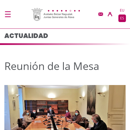
Reunión de la Mesa -
Saltar al contenido principal
EU
ES
ACTUALIDAD
Reunión de la Mesa